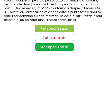
Folosim cookie-uri pentru a personaliza conținutul și anunțurile,
pentru a oferi funcții de social media și pentru a analiza traficul
nostru. De asemenea, împărtășim informații despre utilizarea site-
ului nostru cu partenerii noștri de socializare, publicitate și analiză,
care îl pot combina cu alte informații pe care le-ați furnizat-o sau
pe care le-au colectat din utilizarea serviciilor lor.
Personalizeaza
Refuza toate
Accepta toate
Accepta selectia
Necesare
Marketing
Statistice
Preferinte
Necesare
PHPSSID
identifica sesiunea unica de client pentru comunicarea cu serverul
cookie stric necesar pentru operarea site-ului
stocat pana la inchiderea navigatorilui
POLITICI
domeniul: conceptdesanatate.ro
Politica confidentialitate