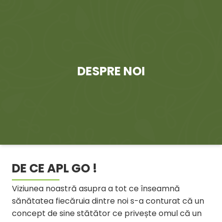
Concept De Sanatate
Concept De Sanatate
Șoseaua Nicolina 155 D, capăt CUG
Șoseaua Nicolina 155 D, capăt CUG
Office
Office
Go Team Alina Roibu
Go Team Alina Roibu
DESPRE NOI
DE CE APL GO !
Viziunea noastră asupra a tot ce înseamnă
sănătatea fiecăruia dintre noi s-a conturat că un
concept de sine stătător ce privește omul că un